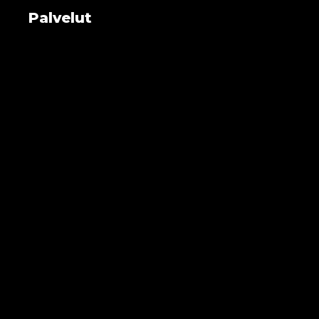
Palvelut
Yrityksen tietoturva
Työasemat ja laitteet
Tukipalvelut
Konesali ja virtualisointi
Pilvipalvelut
Webhotel ja domain
Yhteystiedot
Evästekäytännöt
Käyhkö&Co