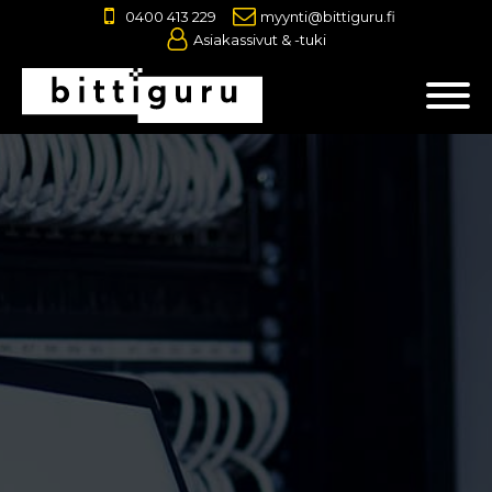
0400 413 229
myynti@bittiguru.fi
Asiakassivut & -tuki