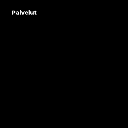
Palvelut
Yrityksen tietoturva
Työasemat ja laitteet
Tukipalvelut
Konesali ja virtualisointi
Pilvipalvelut
Webhotel ja domain
Yhteystiedot
Evästekäytännöt
Käyhkö&Co