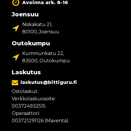
Avoinna ark. 8-16
Joensuu
Niskakatu 21,
80100, Joensuu
Outokumpu
Kummunkatu 22,
83500, Outokumpu
Laskutus
laskutus@bittiguru.fi
Ostolaskut:
Verkkolaskuosoite:
003724932515
Operaattori:
003721291126 (Maventa)