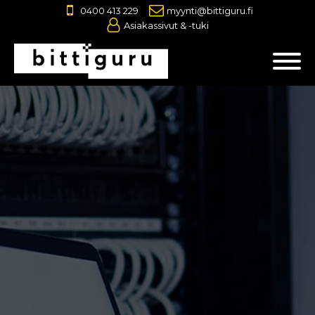
0400 413 229
myynti@bittiguru.fi
Asiakassivut & -tuki