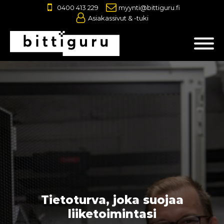
0400 413 229
myynti@bittiguru.fi
Asiakassivut & -tuki
Tietoturva, joka suojaa
liiketoimintasi