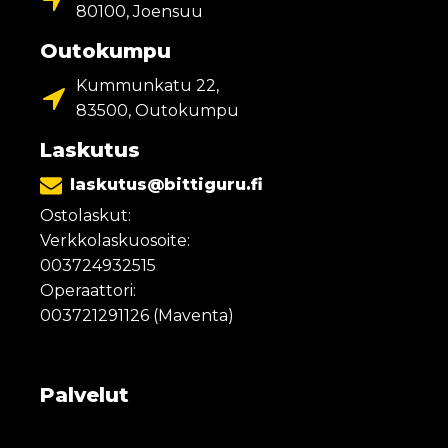
80100, Joensuu
Outokumpu
Kummunkatu 22,
83500, Outokumpu
Laskutus
laskutus@bittiguru.fi
Ostolaskut:
Verkkolaskuosoite:
003724932515
Operaattori:
003721291126 (Maventa)
Palvelut
Yrityksen tietoturva