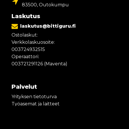
83500, Outokumpu
Laskutus
laskutus@bittiguru.fi
Ostolaskut:
Verkkolaskuosoite:
003724932515
Operaattori:
003721291126 (Maventa)
Palvelut
Yrityksen tietoturva
Työasemat ja laitteet
Tukipalvelut
Konesali ja virtualisointi
Pilvipalvelut