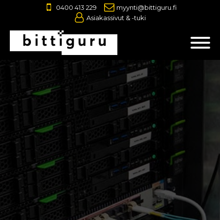
0400 413 229
myynti@bittiguru.fi
Asiakassivut & -tuki