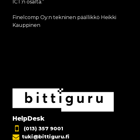
ICT:n osalta.”
Finelcomp Oy:n tekninen päällikkö Heikki
Kauppinen
HelpDesk
(013) 357 9001
tuki@bittiguru.fi