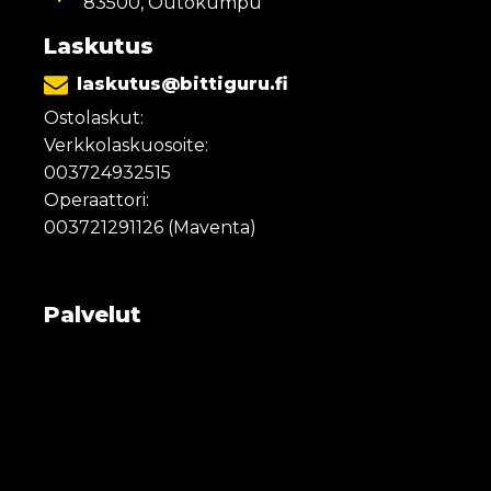
83500, Outokumpu
Laskutus
laskutus@bittiguru.fi
Ostolaskut:
Verkkolaskuosoite:
003724932515
Operaattori:
003721291126 (Maventa)
Palvelut
Yrityksen tietoturva
Työasemat ja laitteet
Tukipalvelut
Konesali ja virtualisointi
Pilvipalvelut
Webhotel ja domain