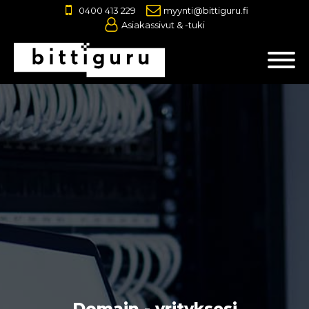
0400 413 229
myynti@bittiguru.fi
Asiakassivut & -tuki
Domain - yrityksesi